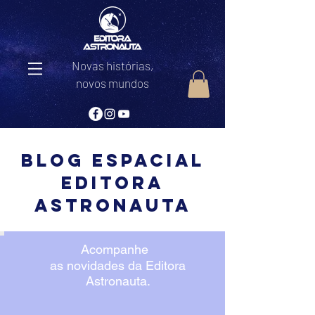
Novas histórias,
novos mundos
Blog Espacial
editora
astronauta
Acompanhe
as novidades da Editora
Astronauta.