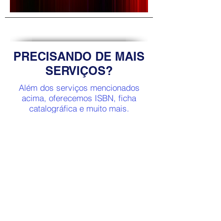
PRECISANDO DE MAIS
SERVIÇOS?
Além dos serviços mencionados
acima, oferecemos ISBN, ficha
catalográfica e muito mais.
Para qualquer dúvida, entre em
contato conosco!
Clique
aqui
.
HOME
QUEM SOMOS
AUTORES
PUBLIQUE
PRÊMIO