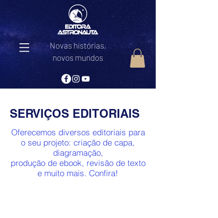
Novas histórias,
novos mundos
SERVIÇOS EDITORIAIS
Oferecemos diversos editoriais para
o seu projeto: criação de capa,
diagramação,
produção de ebook, revisão de texto
e muito mais. Confira!