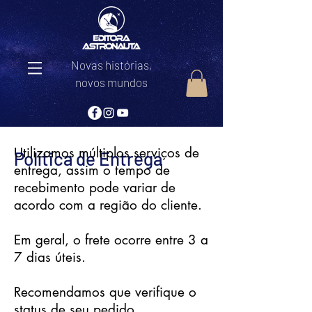
Novas histórias,
novos mundos
Utilizamos múltiplos serviços de
Política de Entrega
entrega, assim o tempo de
recebimento pode variar de
acordo com a região do cliente.
Em geral, o frete ocorre entre 3 a
7 dias úteis.
Recomendamos que verifique o
status de seu pedido.