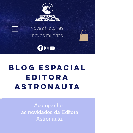
Novas histórias,
novos mundos
Blog Espacial
editora
astronauta
Acompanhe
as novidades da Editora
Astronauta.