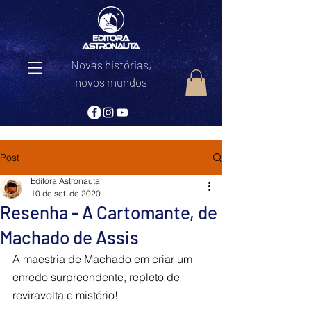
Novas histórias,
novos mundos
Post
Editora Astronauta
10 de set. de 2020
Resenha - A Cartomante, de
Machado de Assis
A maestria de Machado em criar um 
enredo surpreendente, repleto de 
reviravolta e mistério! 