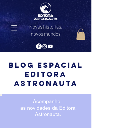
Novas histórias,
novos mundos
Blog Espacial
editora
astronauta
Acompanhe
as novidades da Editora
Astronauta.