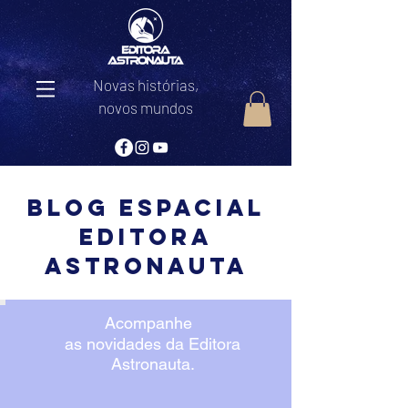
Novas histórias,
novos mundos
Blog Espacial
editora
astronauta
Acompanhe
as novidades da Editora
Astronauta.