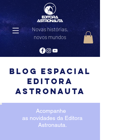
Novas histórias,
novos mundos
Blog Espacial
editora
astronauta
Acompanhe
as novidades da Editora
Astronauta.