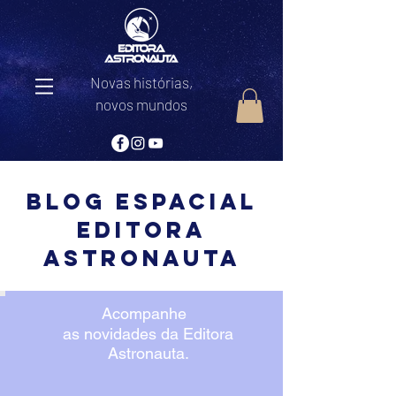
Novas histórias,
novos mundos
Blog Espacial
editora
astronauta
Acompanhe
as novidades da Editora
Astronauta.