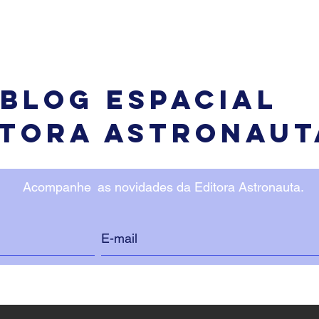
Blog Espacial
itora astronaut
Acompanhe
as novidades da Editora Astronauta.